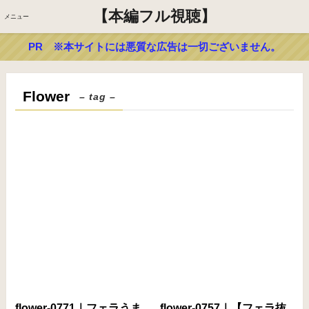
【本編フル視聴】
メニュー
PR ※本サイトには悪質な広告は一切ございません。
Flower
– tag –
flower-0771｜フェラうま
flower-0757｜【フェラ抜